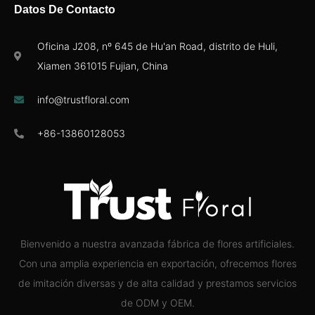
Datos De Contacto
Oficina J208, nº 645 de Hu'an Road, distrito de Huli,
Xiamen 361015 Fujian, China
info@trustfloral.com
+86-13860128053
Bienvenido a nuestra avanzada fábrica de flores artificiales.
Con una amplia experiencia en exportación, ofrecemos flores
de imitación diversas y de alta calidad y prestamos servicios
de ODM y OEM.