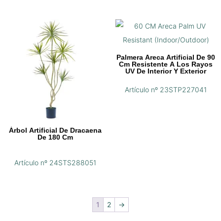
Palmera Areca Artificial De 90
Cm Resistente A Los Rayos
UV De Interior Y Exterior
Artículo nº 23STP227041
Árbol Artificial De Dracaena
De 180 Cm
Artículo nº 24STS288051
1
2
→