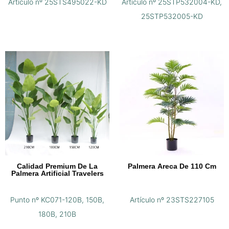
Artículo nº 25STS495022-KD
Artículo nº 25STP532004-KD,
25STP532005-KD
Calidad Premium De La
Palmera Areca De 110 Cm
Palmera Artificial Travelers
Punto nº KC071-120B, 150B,
Artículo nº 23STS227105
180B, 210B