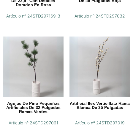
De 22,5″ Con Detalles
De 45 Pulgadas Roja
Dorados En Rosa
Artículo nº 24STD297169-3
Artículo nº 24STD297032
Agujas De Pino Pequeñas
Artificial Ilex Verticillata Rama
Artificiales De 32 Pulgadas
Blanca De 35 Pulgadas
Ramas Verdes
Artículo nº 24STD297061
Artículo nº 24STD297019