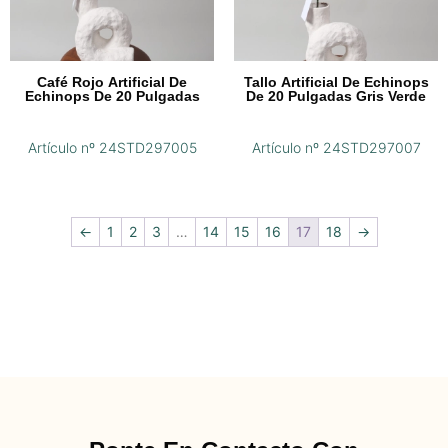
Café Rojo Artificial De
Tallo Artificial De Echinops
Echinops De 20 Pulgadas
De 20 Pulgadas Gris Verde
Artículo nº 24STD297005
Artículo nº 24STD297007
←
1
2
3
…
14
15
16
17
18
→