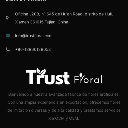
Oficina J208, nº 645 de Hu'an Road, distrito de Huli,
Xiamen 361015 Fujian, China
info@trustfloral.com
+86-13860128053
Bienvenido a nuestra avanzada fábrica de flores artificiales.
Con una amplia experiencia en exportación, ofrecemos flores
de imitación diversas y de alta calidad y prestamos servicios
de ODM y OEM.