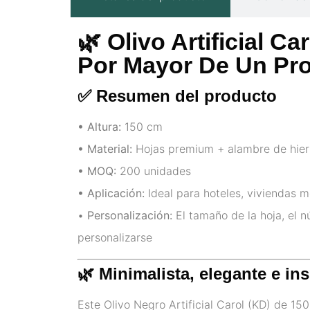
🌿 Olivo Artificial C
Por Mayor De Un Pro
✅ Resumen del producto
• Altura:
150 cm
• Material:
Hojas premium + alambre de hier
• MOQ:
200 unidades
• Aplicación:
Ideal para hoteles, viviendas m
•
Personalización:
El tamaño de la hoja, el nú
personalizarse
🌿 Minimalista, elegante e in
Este Olivo Negro Artificial Carol (KD) de 1