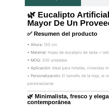
🌿 Eucalipto Artifici
Mayor De Un Proveed
✅ Resumen del producto
• Altura:
150 cm
• Material:
Hojas de eucalipto de seda + tall
• MOQ:
200 unidades
• Aplicación:
Ideal para hoteles, viviendas m
•
Personalización:
El tamaño de la hoja, el nú
personalizarse
🌿 Minimalista, fresco y ele
contemporánea