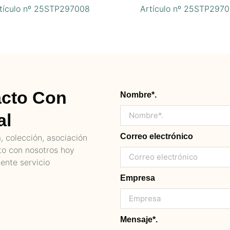
tículo nº 25STP297008
Artículo nº 25STP297
acto Con
Nombre*.
al
Correo electrónico
 colección, asociación
to con nosotros hoy
ente servicio
Empresa
Mensaje*.