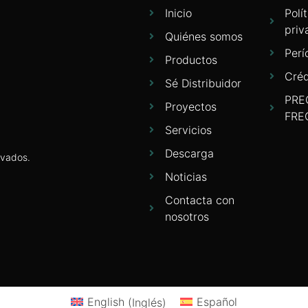
Inicio
Polí
priv
Quiénes somos
Perí
Productos
Créd
Sé Distribuidor
PRE
Proyectos
FRE
Servicios
Descarga
rvados.
Noticias
Contacta con
nosotros
English
(
Inglés
)
Español