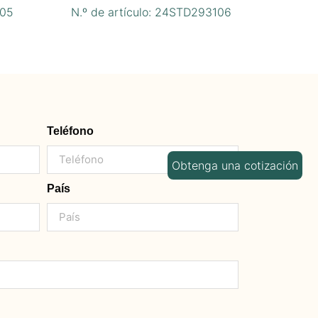
005
N.º de artículo: 24STD293106
Teléfono
Obtenga una cotización
País