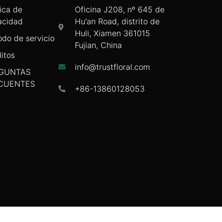
tica de
Oficina J208, nº 645 de
acidad
Hu'an Road, distrito de
Huli, Xiamen 361015
odo de servicio
Fujian, China
itos
info@trustfloral.com
GUNTAS
CUENTES
+86-13860128053