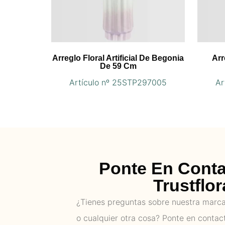
Arreglo Floral Artificial De Begonia
Arr
De 59 Cm
Artículo nº 25STP297005
Ar
Ponte En Cont
Trustflor
¿Tienes preguntas sobre nuestra marca,
o cualquier otra cosa? Ponte en contac