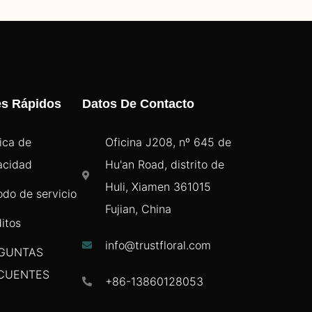
es Rápidos
Datos De Contacto
tica de
Oficina J208, nº 645 de
acidad
Hu'an Road, distrito de
Huli, Xiamen 361015
odo de servicio
Fujian, China
itos
info@trustfloral.com
GUNTAS
CUENTES
+86-13860128053