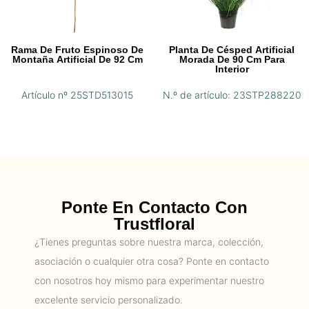
Rama De Fruto Espinoso De
Planta De Césped Artificial
Montaña Artificial De 92 Cm
Morada De 90 Cm Para
Interior
Artículo nº 25STD513015
N.º de artículo: 23STP288220
Ponte En Contacto Con
Trustfloral
¿Tienes preguntas sobre nuestra marca, colección,
asociación o cualquier otra cosa? Ponte en contacto
con nosotros hoy mismo para experimentar nuestro
excelente servicio personalizado.