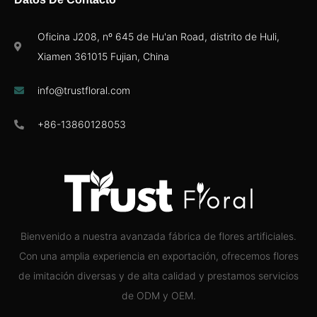
Oficina J208, nº 645 de Hu'an Road, distrito de Huli,
Xiamen 361015 Fujian, China
info@trustfloral.com
+86-13860128053
Bienvenido a nuestra avanzada fábrica de flores artificiales.
Con una amplia experiencia en exportación, ofrecemos flores
de imitación diversas y de alta calidad y prestamos servicios
de ODM y OEM.