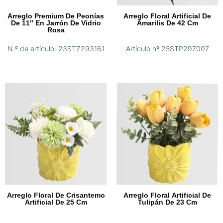
Arreglo Premium De Peonías
Arreglo Floral Artificial De
De 11″ En Jarrón De Vidrio
Amarilis De 42 Cm
Rosa
N.º de artículo: 23STZ293161
Artículo nº 25STP297007
Arreglo Floral De Crisantemo
Arreglo Floral Artificial De
Artificial De 25 Cm
Tulipán De 23 Cm