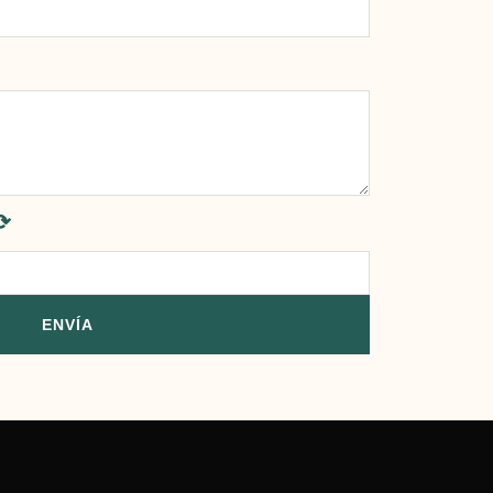
⟳
ENVÍA