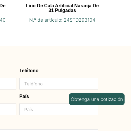
 De
Lirio De Cala Artificial Naranja De
31 Pulgadas
040
N.º de artículo: 24STD293104
Teléfono
País
Obtenga una cotización