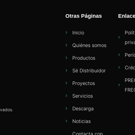
Otras Páginas
Enlac
Inicio
Polí
priv
Quiénes somos
Perí
Productos
Créd
Sé Distribuidor
PRE
Proyectos
FRE
Servicios
Descarga
rvados.
Noticias
Contacta con