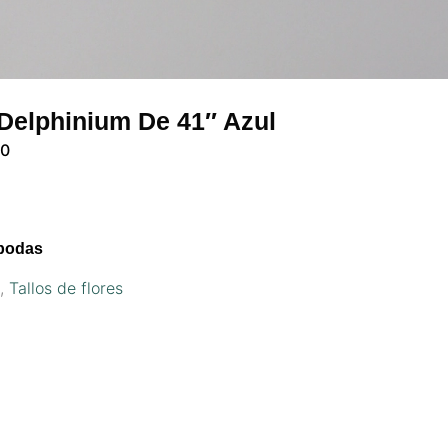
Delphinium De 41″ Azul
60
 bodas
s
,
Tallos de flores