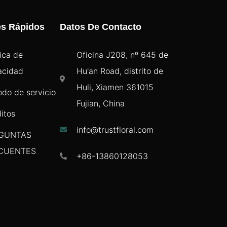
es Rápidos
Datos De Contacto
tica de
Oficina J208, nº 645 de
acidad
Hu'an Road, distrito de
Huli, Xiamen 361015
odo de servicio
Fujian, China
itos
info@trustfloral.com
GUNTAS
CUENTES
+86-13860128053