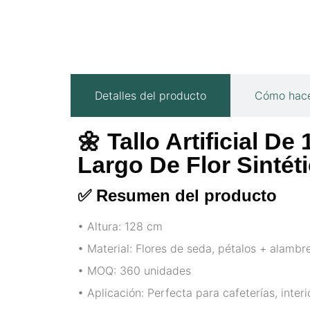
Detalles del producto
Cómo hace
🌼 Tallo Artificial D
Largo De Flor Sintét
✅ Resumen del producto
• Altura: 128 cm
• Material: Flores de seda, pétalos + alambre
• MOQ: 360 unidades
• Aplicación: Perfecta para cafeterías, interi