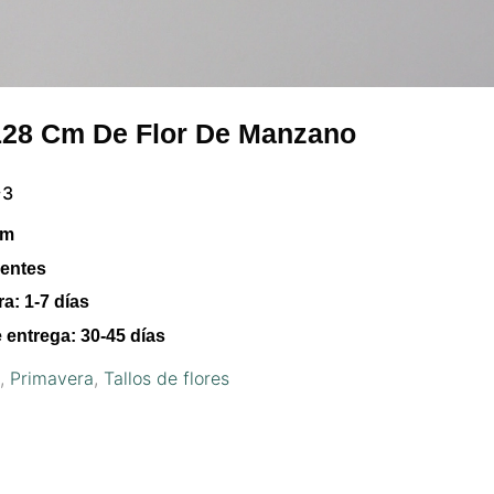
e 128 Cm De Flor De Manzano
~3
cm
ientes
ra:
1-7 días
 entrega:
30-45 días
s
,
Primavera
,
Tallos de flores