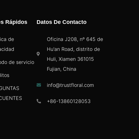
es Rápidos
Datos De Contacto
tica de
Oficina J208, nº 645 de
acidad
Hu'an Road, distrito de
Huli, Xiamen 361015
odo de servicio
Fujian, China
itos
info@trustfloral.com
GUNTAS
CUENTES
+86-13860128053