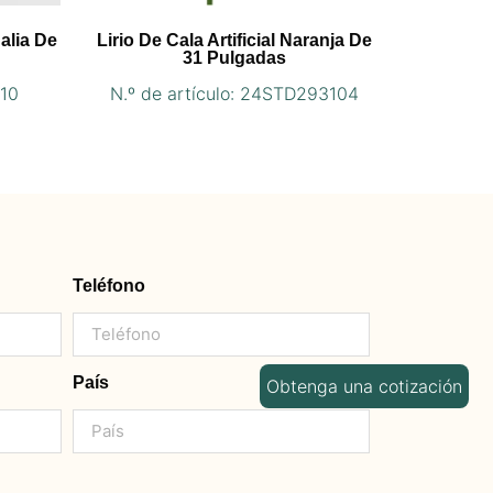
Dalia De
Lirio De Cala Artificial Naranja De
31 Pulgadas
010
N.º de artículo: 24STD293104
Teléfono
País
Obtenga una cotización