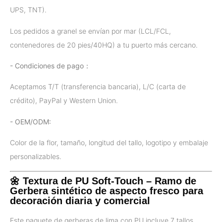
UPS, TNT).
Los pedidos a granel se envían por mar (LCL/FCL,
contenedores de 20 pies/40HQ) a tu puerto más cercano.
- Condiciones de pago：
Aceptamos T/T (transferencia bancaria), L/C (carta de
crédito), PayPal y Western Union.
- OEM/ODM:
Color de la flor, tamaño, longitud del tallo, logotipo y embalaje
personalizables.
🌼 Textura de PU Soft-Touch – Ramo de
Gerbera sintético de aspecto fresco para
decoración diaria y comercial
Este paquete de gerberas de lima con PU incluye 7 tallos