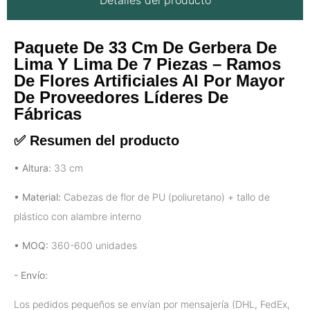
Paquete De 33 Cm De Gerbera De
Lima Y Lima De 7 Piezas – Ramos
De Flores Artificiales Al Por Mayor
De Proveedores Líderes De
Fábricas
✅ Resumen del producto
• Altura:
33 cm
• Material:
Cabezas de flor de PU (poliuretano) + tallo de
plástico con alambre interno
• MOQ:
360-600 unidades
- Envío:
Los pedidos pequeños se envían por mensajería (DHL, FedEx,