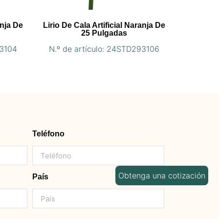
anja De
Lirio De Cala Artificial Naranja De
25 Pulgadas
93104
N.º de artículo: 24STD293106
Teléfono
Obtenga una cotización
País