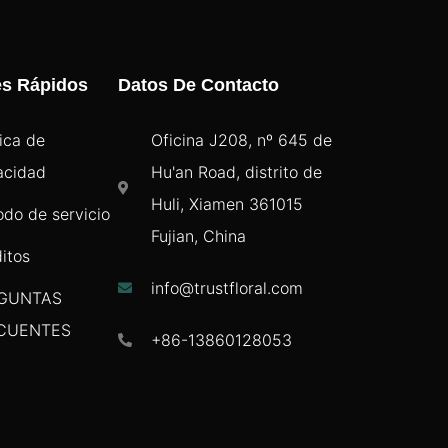
es Rápidos
Datos De Contacto
tica de
Oficina J208, nº 645 de
acidad
Hu'an Road, distrito de
Huli, Xiamen 361015
odo de servicio
Fujian, China
itos
info@trustfloral.com
GUNTAS
CUENTES
+86-13860128053