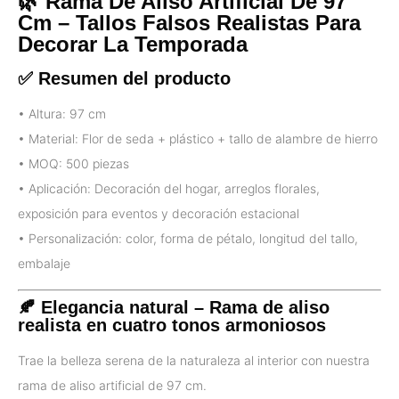
🌿
Rama De Aliso Artificial De 97
Cm – Tallos Falsos Realistas Para
Decorar La Temporada
✅ Resumen del producto
• Altura: 97 cm
• Material: Flor de seda + plástico + tallo de alambre de hierro
• MOQ: 500 piezas
• Aplicación: Decoración del hogar, arreglos florales,
exposición para eventos y decoración estacional
• Personalización: color, forma de pétalo, longitud del tallo,
embalaje
🍂 Elegancia natural – Rama de aliso
realista en cuatro tonos armoniosos
Trae la belleza serena de la naturaleza al interior con nuestra
rama de aliso artificial de 97 cm.