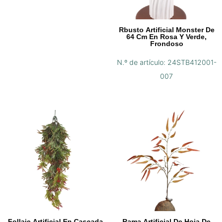
Rbusto Artificial Monster De
64 Cm En Rosa Y Verde,
Frondoso
N.º de artículo: 24STB412001-
007
Follaje Artificial En Cascada
Rama Artificial De Hoja De