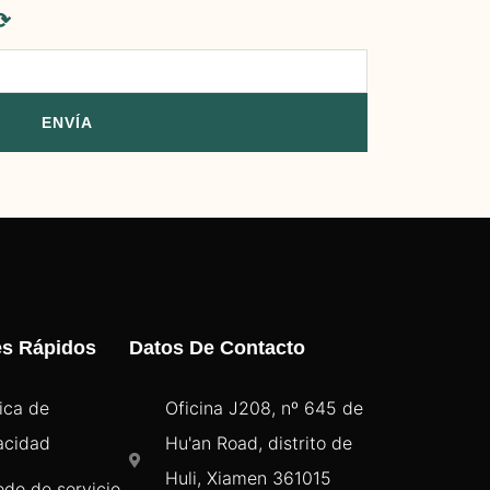
⟳
ENVÍA
es Rápidos
Datos De Contacto
tica de
Oficina J208, nº 645 de
acidad
Hu'an Road, distrito de
Huli, Xiamen 361015
odo de servicio